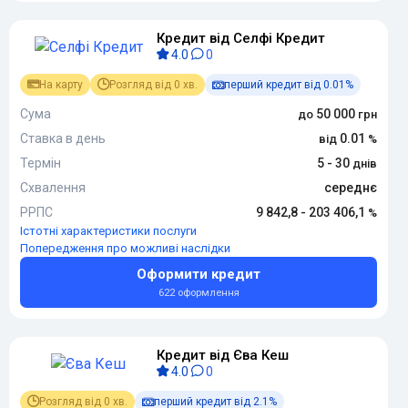
Кредит від Селфі Кредит
4.0
0
На карту
Розгляд від 0 хв.
перший кредит від 0.01%
Сума
50 000
Ставка в день
0.01
Термін
5 - 30
Схвалення
середнє
РРПС
9 842,8 - 203 406,1
Істотні характеристики послуги
Попередження про можливі наслідки
Оформити кредит
622 оформлення
Кредит від Єва Кеш
4.0
0
Розгляд від 0 хв.
перший кредит від 2.1%