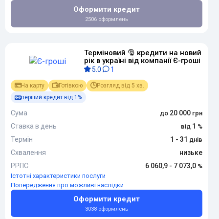
Оформити кредит
2506 оформлень
Терміновий 🎅 кредити на новий
рік в україні від компанії Є-гроші
5.0
1
На карту
Готівкою
Розгляд від 5 хв.
перший кредит від 1%
Сума
20 000
Ставка в день
1
Термін
1 - 31
Схвалення
низьке
РРПС
6 060,9 - 7 073,0
Істотні характеристики послуги
Попередження про можливі наслідки
Оформити кредит
3038 оформлень