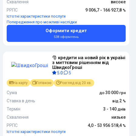
Схвалення
високе
РРПС
9 006,7 - 166 927,8
Істотні характеристики послуги
Попередження про можливі наслідки
Оформити кредит
538 оформлень
🎅 кредити на новий рік в україні
з миттєвим рішенням від
ШвидкоГроші
5.0
5
На карту
Готівкою
Розгляд від 20 хв.
Сума
30 000
Ставка в день
2
Термін
3 - 140
Схвалення
низьке
РРПС
4,0 - 53 956 518,4
Істотні характеристики послуги