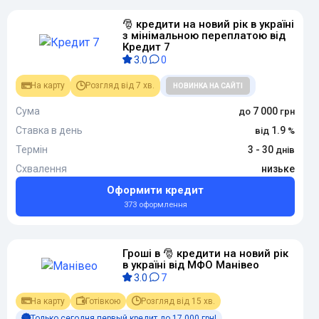
🎅 кредити на новий рік в україні
з мінімальною переплатою від
Кредит 7
3.0
0
На карту
Розгляд від 7 хв.
НОВИНКА НА САЙТІ
Сума
7 000
Ставка в день
1.9
Термін
3 - 30
Схвалення
низьке
Оформити кредит
373 оформлення
Гроші в 🎅 кредити на новий рік
в україні від МФО Манівео
3.0
7
На карту
Готівкою
Розгляд від 15 хв.
Только сегодня первый кредит до 17 000 грн!