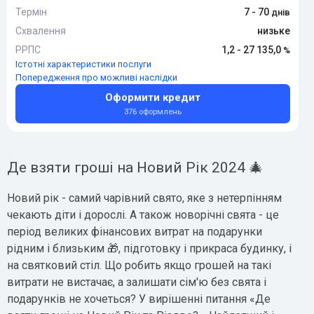
Термін
7 - 70
Схвалення
низьке
РРПС
1,2 - 27 135,0
Істотні характеристики послуги
Попередження про можливі наслідки
Оформити кредит
376 оформлень
Де взяти гроші на Новий Рік 2024 🎄
Новий рік - самий чарівний свято, яке з нетерпінням
чекають діти і дорослі. А також новорічні свята - це
період великих фінансових витрат на подарунки
рідним і близьким 🎁, підготовку і прикраса будинку, і
на святковий стіл. Що робить якщо грошей на такі
витрати не вистачає, а залишати сім'ю без свята і
подарунків не хочеться? У вирішенні питання «Де