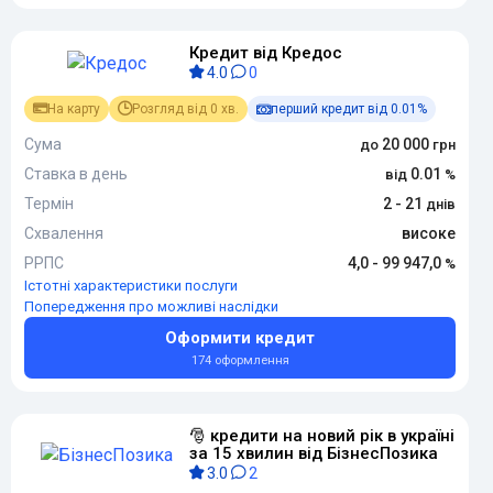
Кредит від Кредос
4.0
0
На карту
Розгляд від 0 хв.
перший кредит від 0.01%
Сума
20 000
Ставка в день
0.01
Термін
2 - 21
Схвалення
високе
РРПС
4,0 - 99 947,0
Істотні характеристики послуги
Попередження про можливі наслідки
Оформити кредит
174 оформлення
🎅 кредити на новий рік в україні
за 15 хвилин від БізнесПозика
3.0
2