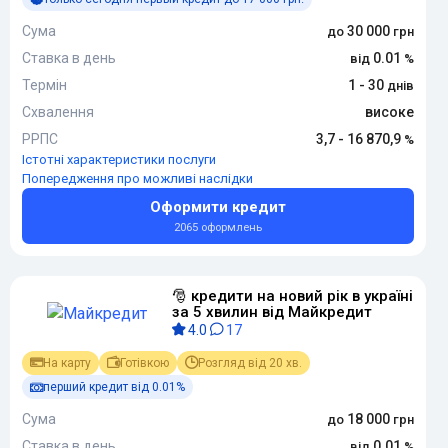
Сума
30 000
Ставка в день
0.01
Термін
1 - 30
Схвалення
високе
РРПС
3,7 - 16 870,9
Істотні характеристики послуги
Попередження про можливі наслідки
Оформити кредит
2065 оформлень
🎅 кредити на новий рік в україні
за 5 хвилин від Майкредит
4.0
17
На карту
Готівкою
Розгляд від 20 хв.
перший кредит від 0.01%
Сума
18 000
Ставка в день
0.01