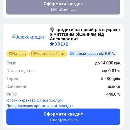
Оформити кредит
1291 оформлень
🎅 кредити на новий рік в україні
з миттєвим рішенням від
Алекскредит
3.0
2
На карту
Розгляд від 20 хв.
перший кредит від 0.01%
Сума
14 000
Ставка в день
0.01
Термін
5 - 30
Схвалення
низьке
РРПС
449,0
Істотні характеристики послуги
Попередження про можливі наслідки
Оформити кредит
1602 оформлення