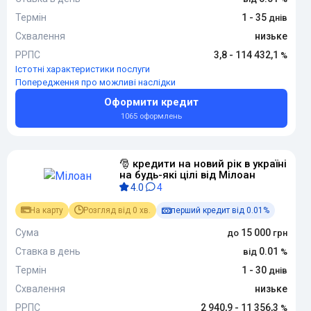
Термін
1 - 35
Схвалення
низьке
РРПС
3,8 - 114 432,1
Істотні характеристики послуги
Попередження про можливі наслідки
Оформити кредит
1065 оформлень
🎅 кредити на новий рік в україні
на будь-які цілі від Мілоан
4.0
4
На карту
Розгляд від 0 хв.
перший кредит від 0.01%
Сума
15 000
Ставка в день
0.01
Термін
1 - 30
Схвалення
низьке
РРПС
2 940,9 - 11 356,3