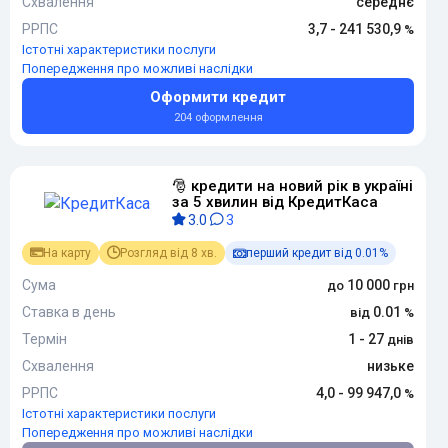
Схвалення
середнє
РРПС
3,7 - 241 530,9
Істотні характеристики послуги
Попередження про можливі наслідки
Оформити кредит
204 оформлення
🎅 кредити на новий рік в україні
за 5 хвилин від КредитКаса
3.0
3
На карту
Розгляд від 8 хв.
перший кредит від 0.01%
Сума
10 000
Ставка в день
0.01
Термін
1 - 27
Схвалення
низьке
РРПС
4,0 - 99 947,0
Істотні характеристики послуги
Попередження про можливі наслідки