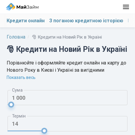
Кредити онлайн
З поганою кредитною історією
На
Головна
🎅 Кредити на Новий Рік в Україні
🎅 Кредити на Новий Рік в Україні
Порівнюйте і оформляйте кредит онлайн на карту до
Нового Року в Києві і Україні за вигідними
святковим умов. Гроші на карту в новорічні свята
Показать весь
швидко, без довідок і без відмов.
Сума
Термін