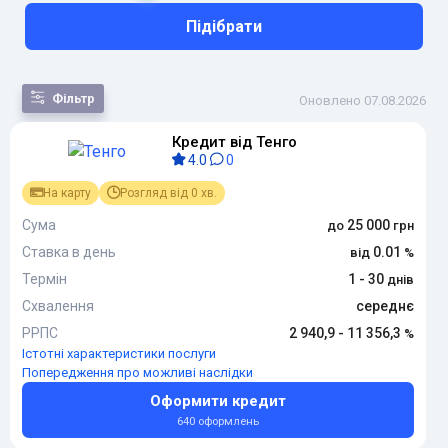
Підібрати
Фільтр
Оновлено 07.08.2026
Кредит від Тенго
За
4.0
0
популярністю
За сумою
На карту
Розгляд від 0 хв.
За терміном
За
Сума
25 000
переплатою
Ставка в день
0.01
За новизною
Термін
1 - 30
Схвалення
середнє
РРПС
2 940,9 - 11 356,3
Істотні характеристики послуги
Попередження про можливі наслідки
Оформити кредит
640 оформлень