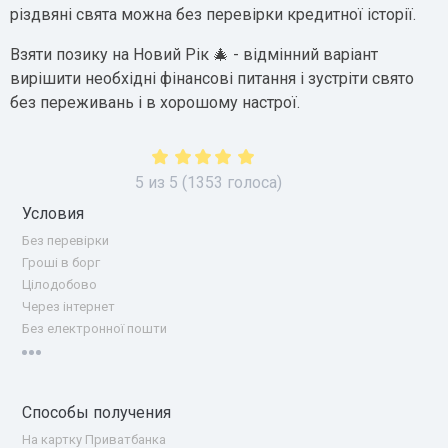
різдвяні свята можна без перевірки кредитної історії.
Взяти позику на Новий Рік 🎄 - відмінний варіант
вирішити необхідні фінансові питання і зустріти свято
без переживань і в хорошому настрої.
5
из
5
(
1353
голоса)
Условия
Без перевірки
Гроші в борг
Цілодобово
Через інтернет
Без електронної пошти
Способы получения
На картку Приватбанка