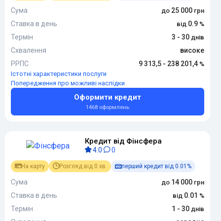
Сума
25 000
Ставка в день
0.9
Термін
3 - 30
Схвалення
високе
РРПС
9 313,5 - 238 201,4
Істотні характеристики послуги
Попередження про можливі наслідки
Оформити кредит
1468 оформлень
Кредит від Фінсфера
4.0
0
На карту
Розгляд від 0 хв.
перший кредит від 0.01%
Сума
14 000
Ставка в день
0.01
Термін
1 - 30