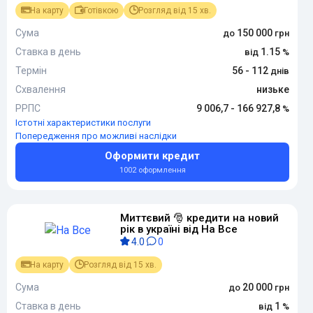
На карту
Готівкою
Розгляд від 15 хв.
Сума
150 000
Ставка в день
1.15
Термін
56 - 112
Схвалення
низьке
РРПС
9 006,7 - 166 927,8
Істотні характеристики послуги
Попередження про можливі наслідки
Оформити кредит
1002 оформлення
Миттєвий 🎅 кредити на новий
рік в україні від На Все
4.0
0
На карту
Розгляд від 15 хв.
Сума
20 000
Ставка в день
1