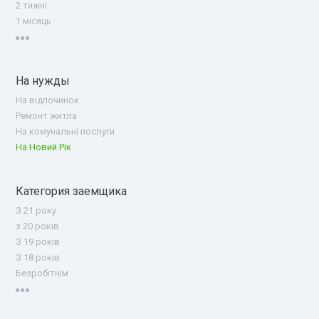
2 тижні
1 місяць
На нужды
На відпочинок
Ремонт житла
На комунальні послуги
На Новий Рік
Категория заемщика
З 21 року
з 20 років
З 19 років
З 18 років
Безробітнім