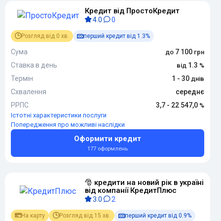
Кредит від ПростоКредит
4.0
0
Розгляд від 0 хв.
перший кредит від 1.3%
Сума
7 100
Ставка в день
1.3
Термін
1 - 30
Схвалення
середнє
РРПС
3,7 - 22 547,0
Істотні характеристики послуги
Попередження про можливі наслідки
Оформити кредит
177 оформлень
🎅 кредити на новий рік в україні
від компанії КредитПлюс
3.0
2
На карту
Розгляд від 15 хв.
перший кредит від 0.9%