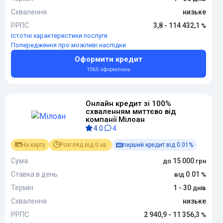
Схвалення
низьке
РРПС
3,8 - 114 432,1
Істотні характеристики послуги
Попередження про можливі наслідки
Оформити кредит
1065 оформлень
Онлайн кредит зі 100%
схваленням миттєво від
компанії Мілоан
4.0
4
На карту
Розгляд від 0 хв.
перший кредит від 0.01%
Сума
15 000
Ставка в день
0.01
Термін
1 - 30
Схвалення
низьке
РРПС
2 940,9 - 11 356,3