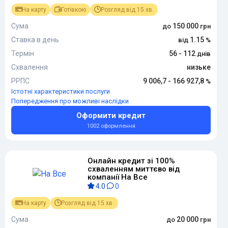
На карту
Готівкою
Розгляд від 15 хв.
Сума
150 000
Ставка в день
1.15
Термін
56 - 112
Схвалення
низьке
РРПС
9 006,7 - 166 927,8
Істотні характеристики послуги
Попередження про можливі наслідки
Оформити кредит
1002 оформлення
Онлайн кредит зі 100%
схваленням миттєво від
компанії На Все
4.0
0
На карту
Розгляд від 15 хв.
Сума
20 000