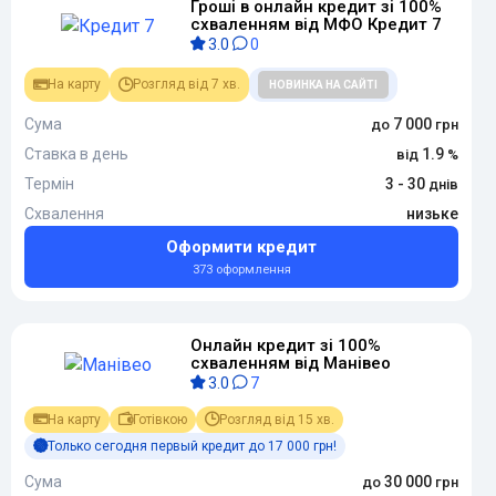
Гроші в онлайн кредит зі 100%
схваленням від МФО Кредит 7
3.0
0
На карту
Розгляд від 7 хв.
НОВИНКА НА САЙТІ
Сума
7 000
Ставка в день
1.9
Термін
3 - 30
Схвалення
низьке
Оформити кредит
373 оформлення
Онлайн кредит зі 100%
схваленням від Манівео
3.0
7
На карту
Готівкою
Розгляд від 15 хв.
Только сегодня первый кредит до 17 000 грн!
Сума
30 000