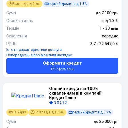
Розгляд від 0 хв.
перший кредит від 1.3%
Сума
7 100
Ставка в день
1.3
Термін
1 - 30
Схвалення
середнє
РРПС
3,7 - 22 547,0
Істотні характеристики послуги
Попередження про можливі наслідки
Оформити кредит
177 оформлень
Онлайн кредит зі 100%
схваленням від компанії
КредитПлюс
3.0
2
На карту
Розгляд від 15 хв.
перший кредит від 0.9%
Сума
25 000