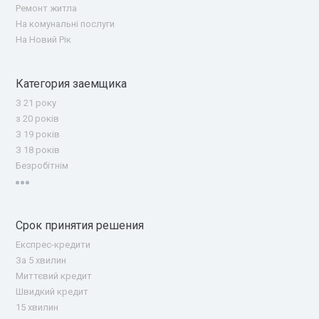
Ремонт житла
На комунальні послуги
На Новий Рік
Категория заемщика
З 21 року
з 20 років
З 19 років
З 18 років
Безробітнім
Срок принятия решения
Експрес-кредити
За 5 хвилин
Миттєвий кредит
Швидкий кредит
15 хвилин