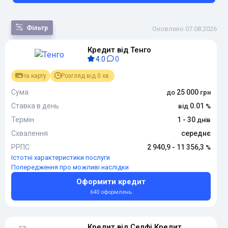
Фільтр
Оновлено 07.08.2026
Кредит від Тенго
За
4.0
0
популярністю
За сумою
На карту
Розгляд від 0 хв.
За терміном
За
Сума
25 000
переплатою
Ставка в день
0.01
За новизною
Термін
1 - 30
Схвалення
середнє
РРПС
2 940,9 - 11 356,3
Істотні характеристики послуги
Попередження про можливі наслідки
Оформити кредит
640 оформлень
Кредит від Селфі Кредит