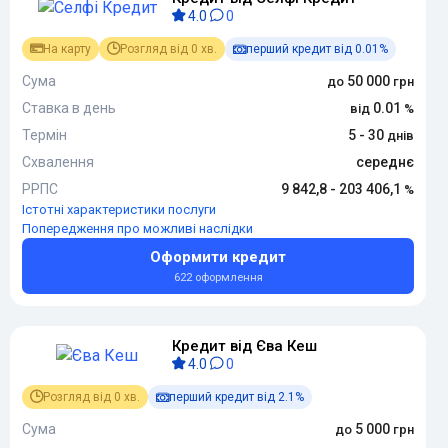
4.0
0
На карту
Розгляд від 0 хв.
перший кредит від 0.01%
Сума
50 000
Ставка в день
0.01
Термін
5 - 30
Схвалення
середнє
РРПС
9 842,8 - 203 406,1
Істотні характеристики послуги
Попередження про можливі наслідки
Оформити кредит
622 оформлення
Кредит від Єва Кеш
4.0
0
Розгляд від 0 хв.
перший кредит від 2.1%
Сума
5 000