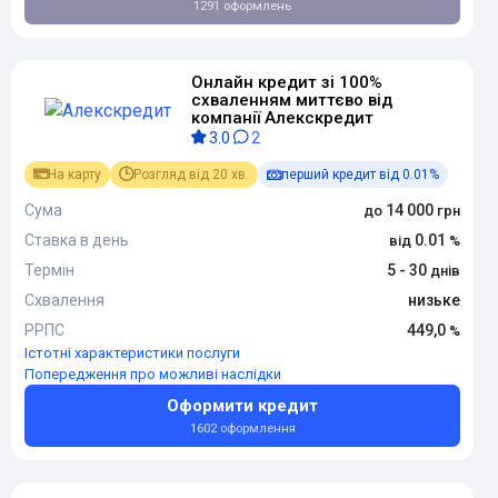
1291 оформлень
Онлайн кредит зі 100%
схваленням миттєво від
компанії Алекскредит
3.0
2
На карту
Розгляд від 20 хв.
перший кредит від 0.01%
Сума
14 000
Ставка в день
0.01
Термін
5 - 30
Схвалення
низьке
РРПС
449,0
Істотні характеристики послуги
Попередження про можливі наслідки
Оформити кредит
1602 оформлення