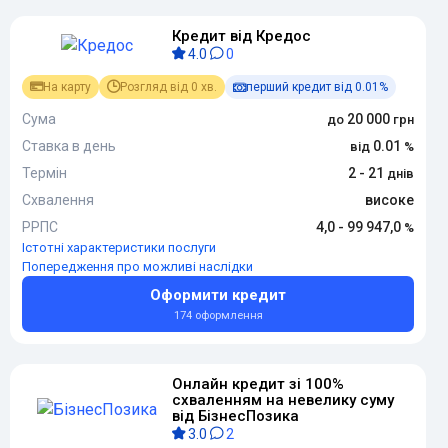
Кредит від Кредос
4.0
0
На карту
Розгляд від 0 хв.
перший кредит від 0.01%
Сума
20 000
Ставка в день
0.01
Термін
2 - 21
Схвалення
високе
РРПС
4,0 - 99 947,0
Істотні характеристики послуги
Попередження про можливі наслідки
Оформити кредит
174 оформлення
Онлайн кредит зі 100%
схваленням на невелику суму
від БізнесПозика
3.0
2