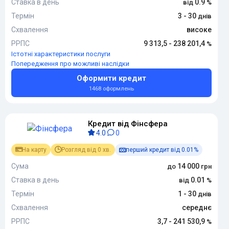
Ставка в день
0.9
Термін
3 - 30
Схвалення
високе
РРПС
9 313,5 - 238 201,4
Істотні характеристики послуги
Попередження про можливі наслідки
Оформити кредит
1468 оформлень
Кредит від Фінсфера
4.0
0
На карту
Розгляд від 0 хв.
перший кредит від 0.01%
Сума
14 000
Ставка в день
0.01
Термін
1 - 30
Схвалення
середнє
РРПС
3,7 - 241 530,9