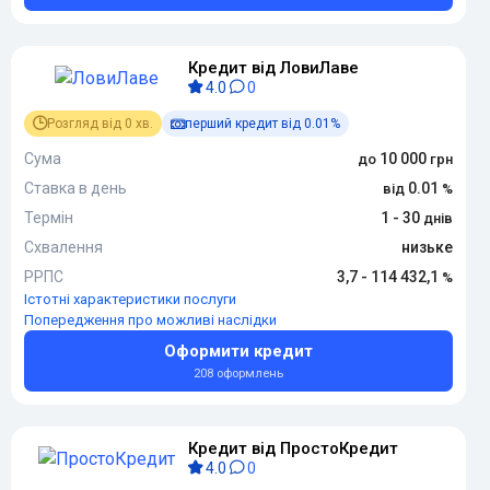
Кредит від ЛовиЛаве
4.0
0
Розгляд від 0 хв.
перший кредит від 0.01%
Сума
10 000
Ставка в день
0.01
Термін
1 - 30
Схвалення
низьке
РРПС
3,7 - 114 432,1
Істотні характеристики послуги
Попередження про можливі наслідки
Оформити кредит
208 оформлень
Кредит від ПростоКредит
4.0
0