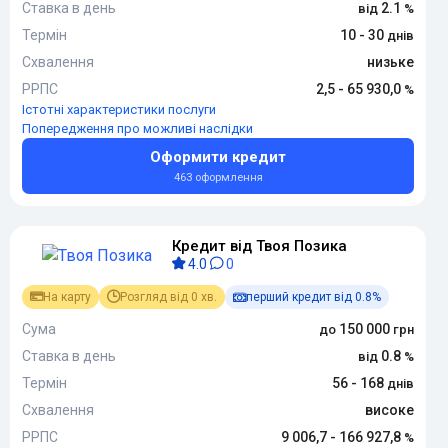
Ставка в день
2.1
Термін
10 - 30
Схвалення
низьке
РРПС
2,5 - 65 930,0
Істотні характеристики послуги
Попередження про можливі наслідки
Оформити кредит
463 оформлення
Кредит від Твоя Позика
4.0
0
На карту
Розгляд від 0 хв.
перший кредит від 0.8%
Сума
150 000
Ставка в день
0.8
Термін
56 - 168
Схвалення
високе
РРПС
9 006,7 - 166 927,8