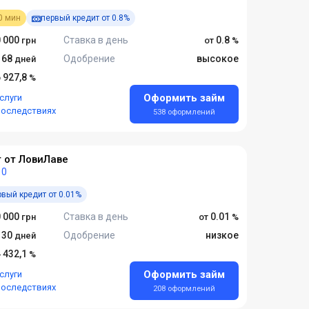
0 мин
первый кредит от 0.8%
 000
Ставка в день
0.8
 168
Одобрение
высокое
6 927,8
Оформить займ
слуги
последствиях
538 оформлений
 от ЛовиЛаве
0
рвый кредит от 0.01%
 000
Ставка в день
0.01
- 30
Одобрение
низкое
4 432,1
Оформить займ
слуги
последствиях
208 оформлений