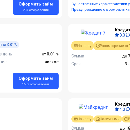
Оформить займ
Существенные характеристики у
Предупреждение о возможных 
204 оформления
Кредит
3.0
т от 0.01%
На карту
Рассмотрение от 
в день
0.01
Сумма
7
ние
низкое
Срок
3 
Оформить займ
1602 оформления
Кредит
4.0
На карту
Наличными
Р
Сумма
18