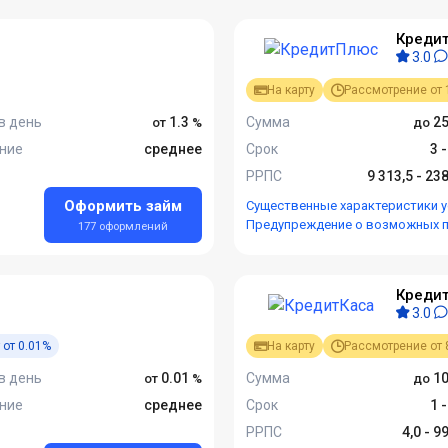
Кредит
3.0
На карту
Рассмотрение от 
в день
1.3
Сумма
25
ние
среднее
Срок
3 
РРПС
9 313,5 - 23
Оформить займ
Существенные характеристики у
Предупреждение о возможных 
177 оформлений
Кредит
3.0
 от 0.01%
На карту
Рассмотрение от 
в день
0.01
Сумма
10
ние
среднее
Срок
1 
РРПС
4,0 - 9