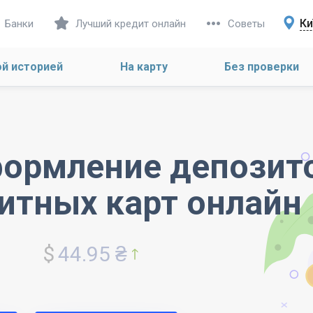
Ки
Банки
Лучший кредит онлайн
Советы
ой историей
На карту
Без проверки
формление депозито
итных карт онлайн
$
44.95 ₴