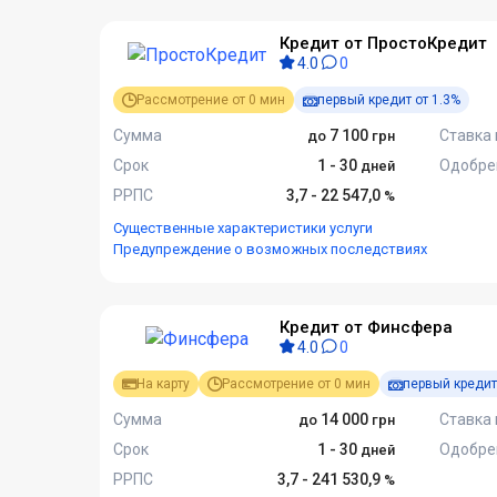
Кредит от ПростоКредит
4.0
0
Рассмотрение от 0 мин
первый кредит от 1.3%
Сумма
7 100
Ставка 
Срок
1 - 30
Одобре
РРПС
3,7 - 22 547,0
Существенные характеристики услуги
Предупреждение о возможных последствиях
Кредит от Финсфера
4.0
0
На карту
Рассмотрение от 0 мин
первый кредит
Сумма
14 000
Ставка 
Срок
1 - 30
Одобре
РРПС
3,7 - 241 530,9