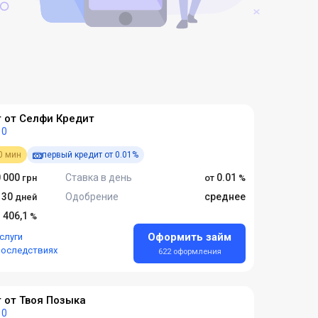
 от Селфи Кредит
0
0 мин
первый кредит от 0.01%
 000
Ставка в день
0.01
- 30
Одобрение
среднее
3 406,1
Оформить займ
слуги
последствиях
622 оформления
 от Твоя Позыка
0