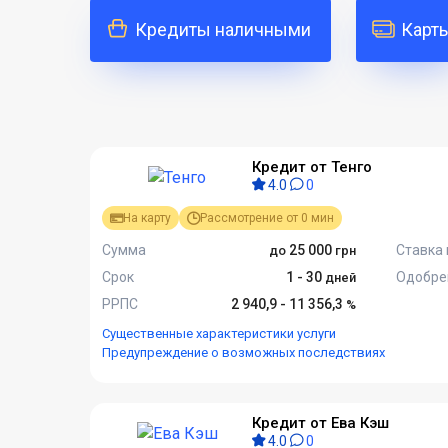
Кредиты наличными
Карт
Кредит от Тенго
4.0
0
На карту
Рассмотрение от 0 мин
Сумма
25 000
Ставка 
Срок
1 - 30
Одобре
РРПС
2 940,9 - 11 356,3
Существенные характеристики услуги
Предупреждение о возможных последствиях
Кредит от Ева Кэш
4.0
0