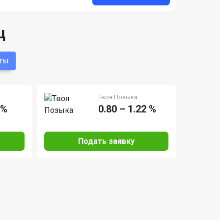
ц
ты
Твоя Позыка
 %
0.80 – 1.22 %
Подать заявку