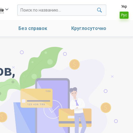
Укр
їв
Рус
Без справок
Круглосуточно
в,