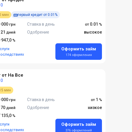
0
0 мин
первый кредит от 0.01%
 000
Ставка в день
0.01
- 21
Одобрение
высокое
9 947,0
Оформить займ
слуги
последствиях
174 оформления
 от На Все
0
15 мин
 000
Ставка в день
1
- 70
Одобрение
низкое
7 135,0
Оформить займ
слуги
последствиях
376 оформлений