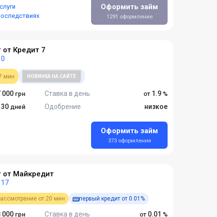
Оформить займ
слуги
последствиях
1291 оформление
 от Кредит 7
0
7 мин
НОВИНКА НА САЙТЕ
 000
Ставка в день
1.9
- 30
Одобрение
низкое
Оформить займ
373 оформления
 от Майкредит
17
ассмотрение от 20 мин
первый кредит от 0.01%
 000
Ставка в день
0.01