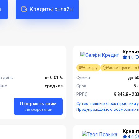
ы
Кредиты онлайн
Кредит
4.0
На карту
Рассмотрение от 
в день
0.01
Сумма
50
ние
среднее
Срок
5 
РРПС
9 842,8 - 20
Оформить займ
Существенные характеристики у
Предупреждение о возможных 
640 оформлений
Кредит
4.0