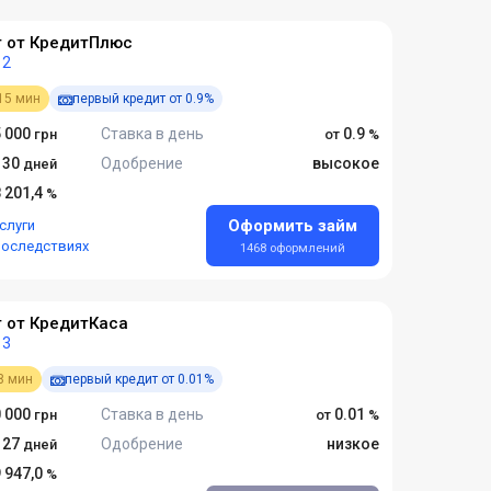
 от КредитПлюс
2
15 мин
первый кредит от 0.9%
 000
Ставка в день
0.9
- 30
Одобрение
высокое
8 201,4
Оформить займ
слуги
последствиях
1468 оформлений
 от КредитКаса
3
8 мин
первый кредит от 0.01%
 000
Ставка в день
0.01
- 27
Одобрение
низкое
9 947,0