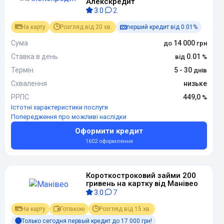
Алекскредит
3.0
2
На карту
Розгляд від 20 хв.
перший кредит від 0.01%
Сума
14 000
Ставка в день
0.01
Термін
5 - 30
Схвалення
низьке
РРПС
449,0
Істотні характеристики послуги
Попередження про можливі наслідки
Оформити кредит
1602 оформлення
Короткостроковий займи 200
гривень на картку від Манівео
3.0
7
На карту
Готівкою
Розгляд від 15 хв.
Только сегодня первый кредит до 17 000 грн!