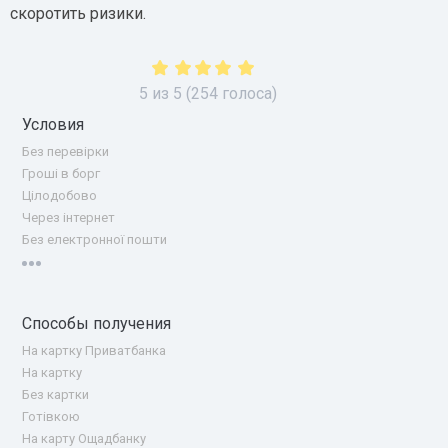
скоротить ризики.
5
из
5
(
254
голоса)
Условия
Без перевірки
Гроші в борг
Цілодобово
Через інтернет
Без електронної пошти
Способы получения
На картку Приватбанка
На картку
Без картки
Готівкою
На карту Ощадбанку