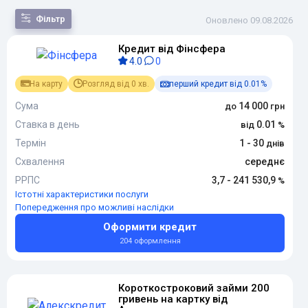
Фільтр
Оновлено 09.08.2026
Кредит від Фінсфера
За
4.0
0
популярністю
За сумою
На карту
Розгляд від 0 хв.
перший кредит від 0.01%
За терміном
За
Сума
14 000
переплатою
Ставка в день
0.01
За новизною
Термін
1 - 30
Схвалення
середнє
РРПС
3,7 - 241 530,9
Істотні характеристики послуги
Попередження про можливі наслідки
Оформити кредит
204 оформлення
Короткостроковий займи 200
гривень на картку від