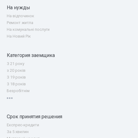
На нужды
На відпочинок
Ремонт житла
На комунальні послуги
На Новий Рік
Категория заемщика
З 21 року
з 20 років
З 19 років
З 18 років
Безробітнім
Срок принятия решения
Експрес-кредити
За 5 хвилин