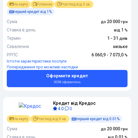
На карту
Готівкою
Розгляд від 5 хв.
перший кредит від 1%
Сума
20 000
Ставка в день
1
Термін
1 - 31
Схвалення
низьке
РРПС
6 060,9 - 7 073,0
Істотні характеристики послуги
Попередження про можливі наслідки
Оформити кредит
3038 оформлень
Кредит від Кредос
4.0
0
На карту
Розгляд від 0 хв.
перший кредит від 0.01%
Сума
20 000
Ставка в день
0.01