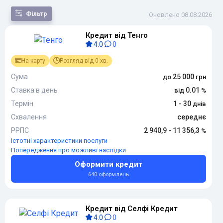
Фільтр
Оновлено 08.08.2026
Кредит від Тенго
За
4.0
0
популярністю
За сумою
На карту
Розгляд від 0 хв.
За терміном
За
Сума
25 000
переплатою
Ставка в день
0.01
За новизною
Термін
1 - 30
Схвалення
середнє
РРПС
2 940,9 - 11 356,3
Істотні характеристики послуги
Попередження про можливі наслідки
Оформити кредит
640 оформлень
Кредит від Селфі Кредит
4.0
0