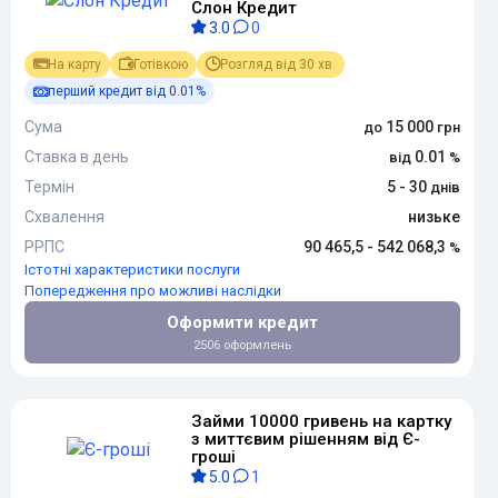
Слон Кредит
3.0
0
На карту
Готівкою
Розгляд від 30 хв.
перший кредит від 0.01%
Сума
15 000
Ставка в день
0.01
Термін
5 - 30
Схвалення
низьке
РРПС
90 465,5 - 542 068,3
Істотні характеристики послуги
Попередження про можливі наслідки
Оформити кредит
2506 оформлень
Займи 10000 гривень на картку
з миттєвим рішенням від Є-
гроші
5.0
1