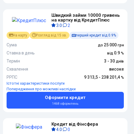
Швидкий займи 10000 гривень
на картку від КредитПлюс
3.0
2
На карту
Розгляд від 15 хв.
перший кредит від 0.9%
Сума
25 000
Ставка в день
0.9
Термін
3 - 30
Схвалення
високе
РРПС
9 313,5 - 238 201,4
Істотні характеристики послуги
Попередження про можливі наслідки
Оформити кредит
1468 оформлень
Кредит від Фінсфера
4.0
0