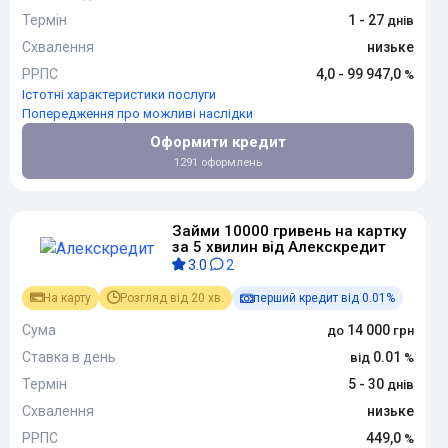
Термін
1 - 27
Схвалення
низьке
РРПС
4,0 - 99 947,0
Істотні характеристики послуги
Попередження про можливі наслідки
Оформити кредит
1291 оформлень
Займи 10000 гривень на картку
за 5 хвилин від Алекскредит
3.0
2
На карту
Розгляд від 20 хв.
перший кредит від 0.01%
Сума
14 000
Ставка в день
0.01
Термін
5 - 30
Схвалення
низьке
РРПС
449,0