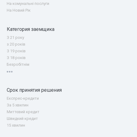
На комунальні послуги
На Новий Рік
Категория заемщика
З 21 року
з 20 років
З 19 років
З 18 років
Безробітнім
Срок принятия решения
Експрес-кредити
За 5 хвилин
Миттєвий кредит
Швидкий кредит
15 хвилин