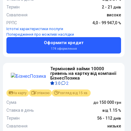
Термін
2 - 21
Схвалення
високе
РРПС
4,0 - 99 947,0
Істотні характеристики послуги
Попередження про можливі наслідки
Оформити кредит
174 оформлення
Терміновий займи 10000
гривень на картку від компанії
БізнесПозика
3.0
2
На карту
Готівкою
Розгляд від 15 хв.
Сума
150 000
Ставка в день
1.15
Термін
56 - 112
Схвалення
низьке