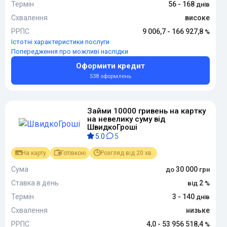
Термін
56 - 168
Схвалення
високе
РРПС
9 006,7 - 166 927,8
Істотні характеристики послуги
Попередження про можливі наслідки
Оформити кредит
538 оформлень
Займи 10000 гривень на картку
на невелику суму від
ШвидкоГроші
5.0
5
На карту
Готівкою
Розгляд від 20 хв.
Сума
30 000
Ставка в день
2
Термін
3 - 140
Схвалення
низьке
РРПС
4,0 - 53 956 518,4