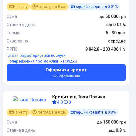
На карту
Розгляд від 0 хв.
перший кредит від 0.01%
Сума
50 000
Ставка в день
0.01
Термін
5 - 30
Схвалення
середнє
РРПС
9 842,8 - 203 406,1
Істотні характеристики послуги
Попередження про можливі наслідки
Оформити кредит
622 оформлення
Кредит від Твоя Позика
4.0
0
На карту
Розгляд від 0 хв.
перший кредит від 0.8%
Сума
150 000
Ставка в день
0.8