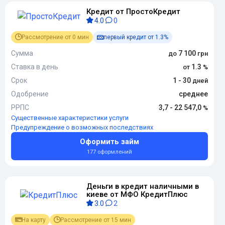
Кредит от ПростоКредит
4.0
0
Рассмотрение от 0 мин
первый кредит от 1.3%
Сумма
7 100
Ставка в день
1.3
Срок
1 - 30
Одобрение
среднее
РРПС
3,7 - 22 547,0
Существенные характеристики услуги
Предупреждение о возможных последствиях
Оформить займ
177 оформлений
Деньги в кредит наличными в
киеве от МФО КредитПлюс
3.0
2
На карту
Рассмотрение от 15 мин