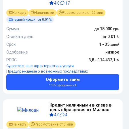
4.0
17
На карту
Наличными
Рассмотрение от 20 мин
первый кредит от 0.01%
Сумма
18 000
Ставка в день
0.01
Срок
1 - 35
Одобрение
низкое
РРПС
3,8 - 114 432,1
Существенные характеристики услуги
Предупреждение о возможных последствиях
Оформить займ
1065 оформлений
Кредит наличными в киеве в
день обращения от Милоан
4.0
4
На карту
Рассмотрение от 0 мин