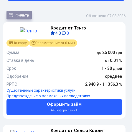
Фильтр
Обновлено 07.08.2026
Кредит от Тенго
По
4.0
0
популярности
По сумме
На карту
Рассмотрение от 0 мин
По сроку
По переплате
Сумма
25 000
По новизне
Ставка в день
0.01
Срок
1 - 30
Одобрение
среднее
РРПС
2 940,9 - 11 356,3
Существенные характеристики услуги
Предупреждение о возможных последствиях
Оформить займ
640 оформлений
Кредит от Селфи Кредит