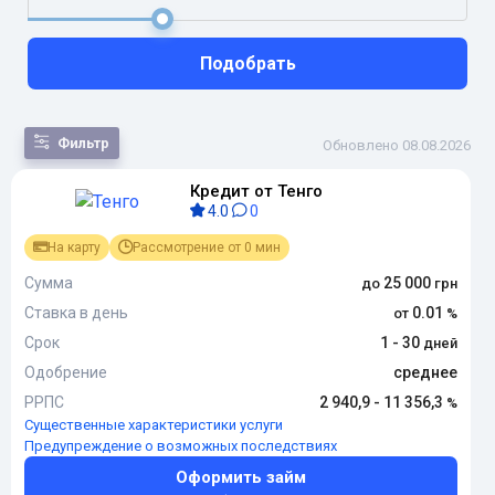
Подобрать
Фильтр
Обновлено 08.08.2026
Кредит от Тенго
По
4.0
0
популярности
По сумме
На карту
Рассмотрение от 0 мин
По сроку
По переплате
Сумма
25 000
По новизне
Ставка в день
0.01
Срок
1 - 30
Одобрение
среднее
РРПС
2 940,9 - 11 356,3
Существенные характеристики услуги
Предупреждение о возможных последствиях
Оформить займ