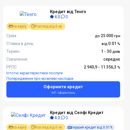
Кредит від Тенго
4.0
0
На карту
Розгляд від 0 хв.
Сума
25 000
Ставка в день
0.01
Термін
1 - 30
Схвалення
середнє
РРПС
2 940,9 - 11 356,3
Істотні характеристики послуги
Попередження про можливі наслідки
Оформити кредит
641 оформлень
Кредит від Селфі Кредит
4.0
0
На карту
Розгляд від 0 хв.
перший кредит від 0.01%