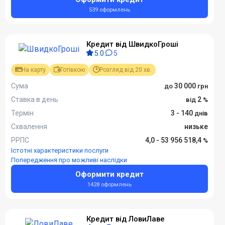
539 оформлень
Кредит від ШвидкоГроші
5.0
5
На карту
Готівкою
Розгляд від 20 хв.
Сума
30 000
Ставка в день
2
Термін
3 - 140
Схвалення
низьке
РРПС
4,0 - 53 956 518,4
Істотні характеристики послуги
Попередження про можливі наслідки
Оформити кредит
1428 оформлень
Кредит від ЛовиЛаве