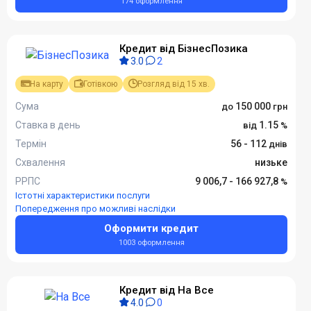
174 оформлення
Кредит від БізнесПозика
3.0
2
На карту
Готівкою
Розгляд від 15 хв.
Сума
150 000
Ставка в день
1.15
Термін
56 - 112
Схвалення
низьке
РРПС
9 006,7 - 166 927,8
Істотні характеристики послуги
Попередження про можливі наслідки
Оформити кредит
1003 оформлення
Кредит від На Все
4.0
0