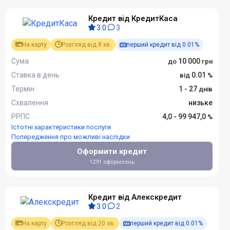
Кредит від КредитКаса
3.0
3
На карту
Розгляд від 8 хв.
перший кредит від 0.01%
Сума
10 000
Ставка в день
0.01
Термін
1 - 27
Схвалення
низьке
РРПС
4,0 - 99 947,0
Істотні характеристики послуги
Попередження про можливі наслідки
Оформити кредит
1291 оформлень
Кредит від Алекскредит
3.0
2
На карту
Розгляд від 20 хв.
перший кредит від 0.01%