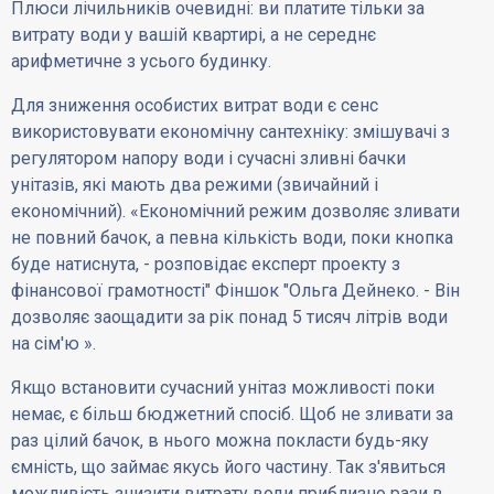
Плюси лічильників очевидні: ви платите тільки за
витрату води у вашій квартирі, а не середнє
арифметичне з усього будинку.
Для зниження особистих витрат води є сенс
використовувати економічну сантехніку: змішувачі з
регулятором напору води і сучасні зливні бачки
унітазів, які мають два режими (звичайний і
економічний). «Економічний режим дозволяє зливати
не повний бачок, а певна кількість води, поки кнопка
буде натиснута, - розповідає експерт проекту з
фінансової грамотності" Фіншок "Ольга Дейнеко. - Він
дозволяє заощадити за рік понад 5 тисяч літрів води
на сім'ю ».
Якщо встановити сучасний унітаз можливості поки
немає, є більш бюджетний спосіб. Щоб не зливати за
раз цілий бачок, в нього можна покласти будь-яку
ємність, що займає якусь його частину. Так з'явиться
можливість знизити витрату води приблизно рази в