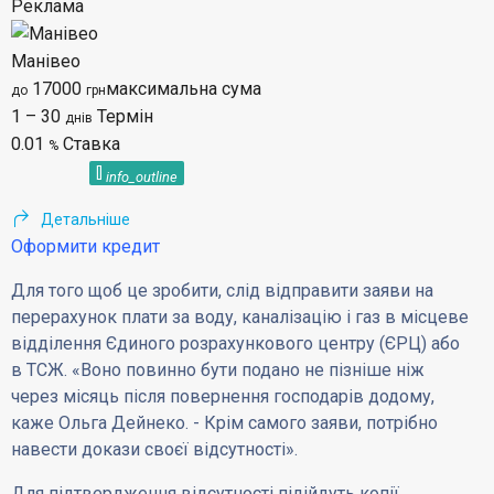
Реклама
Манівео
17000
максимальна сума
до
грн
1 – 30
Термін
днів
0.01
Ставка
%
[]
info_outline
Детальніше
Оформити кредит
Для того щоб це зробити, слід відправити заяви на
перерахунок плати за воду, каналізацію і газ в місцеве
відділення Єдиного розрахункового центру (ЄРЦ) або
в ТСЖ. «Воно повинно бути подано не пізніше ніж
через місяць після повернення господарів додому,
каже Ольга Дейнеко. - Крім самого заяви, потрібно
навести докази своєї відсутності».
Для підтвердження відсутності підійдуть копії