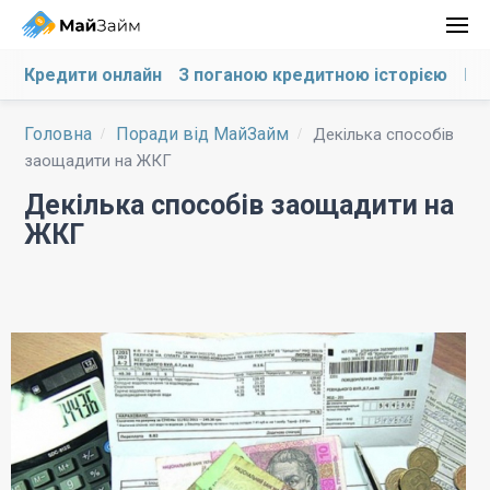
Кредити онлайн
З поганою кредитною історією
На
Головна
Поради від МайЗайм
Декілька способів
заощадити на ЖКГ
Декілька способів заощадити на
ЖКГ