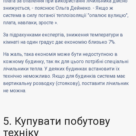
плата за опалення при використанні лічильника дійсно
знижується, - пояснює Ольга Дейнеко. - Якщо ж
система в силу поганої теплоізоляції "опалює вулицю",
плата, навпаки, зросте ».
За підрахунками експертів, зниження температури в
кімнаті на один градус дає економію близько 7%.
На жаль, така економія може бути недоступною в
кожному будинку, так як для цього потрібні спеціальні
лічильники тепла. У деяких будинках встановити їх
технічно неможливо. Якщо для будинків система має
вертикальну розводку (стоякову), поставити лічильник
не можна.
5. Купувати побутову
техніку