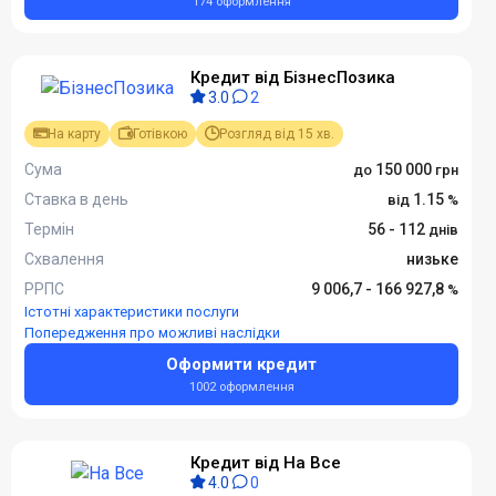
174 оформлення
Кредит від БізнесПозика
3.0
2
На карту
Готівкою
Розгляд від 15 хв.
Сума
150 000
Ставка в день
1.15
Термін
56 - 112
Схвалення
низьке
РРПС
9 006,7 - 166 927,8
Істотні характеристики послуги
Попередження про можливі наслідки
Оформити кредит
1002 оформлення
Кредит від На Все
4.0
0