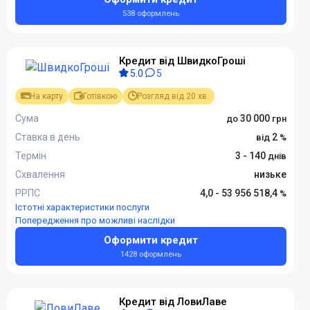
538 оформлень
Кредит від ШвидкоГроші
5.0
5
На карту
Готівкою
Розгляд від 20 хв.
Сума
30 000
Ставка в день
2
Термін
3 - 140
Схвалення
низьке
РРПС
4,0 - 53 956 518,4
Істотні характеристики послуги
Попередження про можливі наслідки
Оформити кредит
1428 оформлень
Кредит від ЛовиЛаве