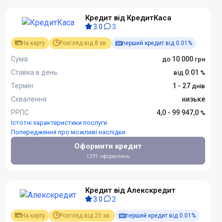
Кредит від КредитКаса
3.0
3
На карту
Розгляд від 8 хв.
перший кредит від 0.01%
Сума
10 000
Ставка в день
0.01
Термін
1 - 27
Схвалення
низьке
РРПС
4,0 - 99 947,0
Істотні характеристики послуги
Попередження про можливі наслідки
Оформити кредит
1291 оформлень
Кредит від Алекскредит
3.0
2
На карту
Розгляд від 20 хв.
перший кредит від 0.01%