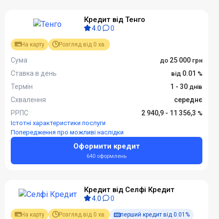
Кредит від Тенго
4.0
0
На карту
Розгляд від 0 хв.
Сума
25 000
Ставка в день
0.01
Термін
1 - 30
Схвалення
середнє
РРПС
2 940,9 - 11 356,3
Істотні характеристики послуги
Попередження про можливі наслідки
Оформити кредит
640 оформлень
Кредит від Селфі Кредит
4.0
0
На карту
Розгляд від 0 хв.
перший кредит від 0.01%