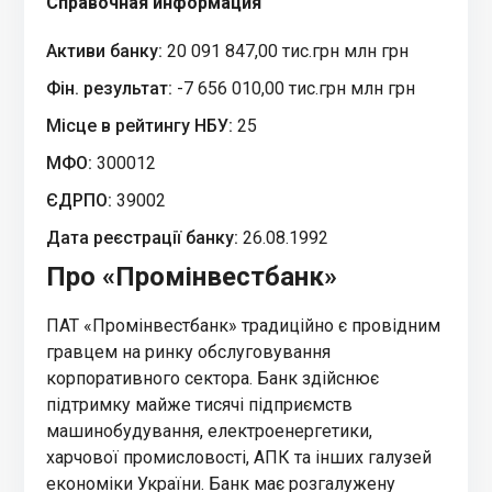
Справочная информация
Активи банку:
20 091 847,00 тис.грн млн грн
Фін. результат:
-7 656 010,00 тис.грн млн грн
Місце в рейтингу НБУ:
25
МФО:
300012
ЄДРПО:
39002
Дата реєстрації банку:
26.08.1992
Про «Промінвестбанк»
ПАТ «Промінвестбанк» традиційно є провідним
гравцем на ринку обслуговування
корпоративного сектора. Банк здійснює
підтримку майже тисячі підприємств
машинобудування, електроенергетики,
харчової промисловості, АПК та інших галузей
економіки України. Банк має розгалужену