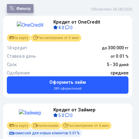
Фильтр
Обновлено 06.08.2026
Кредит от OneCredit
По
4.0
0
популярности
По сумме
На карту
Рассмотрение от 0 мин
По сроку
По переплате
1й кредит
300 000
По новизне
Ставка в день
0.01
Срок
5 - 30
Одобрение
среднее
Оформить займ
389 оформлений
Кредит от Займер
5.0
0
На карту
Наличными
Рассмотрение от 4 мин
комиссия для новых клиентов 0.01%