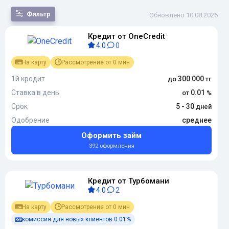
Фильтр
Обновлено 10.08.2026
Кредит от OneCredit
По
4.0
0
популярности
По сумме
На карту
Рассмотрение от 0 мин
По сроку
По переплате
1й кредит
300 000
По новизне
Ставка в день
0.01
Срок
5 - 30
Одобрение
среднее
Оформить займ
392 оформления
Кредит от Турбомани
4.0
2
На карту
Рассмотрение от 0 мин
комиссия для новых клиентов 0.01%